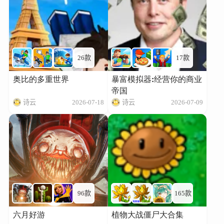
26款
17款
奥比的多重世界
暴富模拟器:经营你的商业
帝国
诗云
2026-07-18
诗云
2026-07-09
96款
165款
六月好游
植物大战僵尸大合集