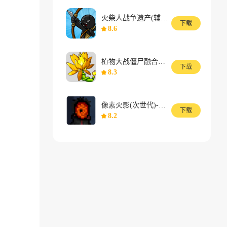
火柴人战争遗产(辅助菜单)
下载
8.6
植物大战僵尸融合版(无敌版)
下载
8.3
像素火影(次世代)-宇智波带土【五影会谈】
下载
8.2