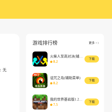
游戏排行榜
更多 >
火柴人至高对决(辅助菜单)
下载
8.2
：无
诅咒之岛(辅助菜单)
下载
8.2
我的世界基岩版1.26版本
下载
7.5