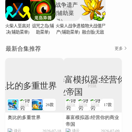
火柴人至高对
诅咒之岛(辅
火柴人战争遗
植物大战僵尸
决(辅助菜单)
助菜单)
产(辅助菜单)
融合版(无敌
版)
最新合集推荐
更多
26款
17款
奥比的多重世界
暴富模拟器:经营你的商业
帝国
诗云
2026-07-18
诗云
2026-07-09