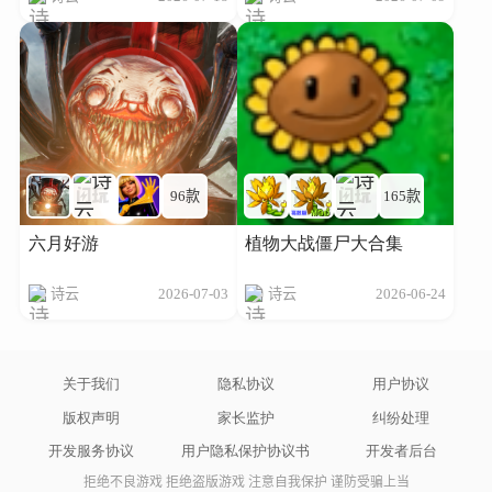
96款
165款
六月好游
植物大战僵尸大合集
诗云
2026-07-03
诗云
2026-06-24
关于我们
隐私协议
用户协议
版权声明
家长监护
纠纷处理
开发服务协议
用户隐私保护协议书
开发者后台
拒绝不良游戏 拒绝盗版游戏 注意自我保护 谨防受骗上当