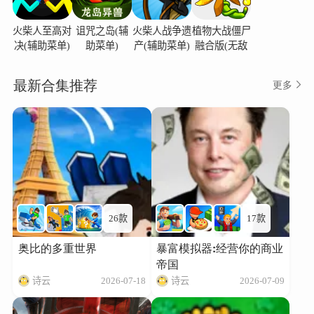
火柴人至高对
诅咒之岛(辅
火柴人战争遗
植物大战僵尸
决(辅助菜单)
助菜单)
产(辅助菜单)
融合版(无敌
版)
最新合集推荐
更多
26款
17款
奥比的多重世界
暴富模拟器:经营你的商业
帝国
诗云
2026-07-18
诗云
2026-07-09