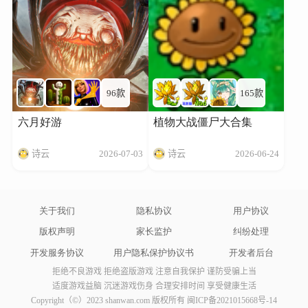
96款
165款
六月好游
植物大战僵尸大合集
诗云
2026-07-03
诗云
2026-06-24
关于我们
隐私协议
用户协议
版权声明
家长监护
纠纷处理
开发服务协议
用户隐私保护协议书
开发者后台
拒绝不良游戏 拒绝盗版游戏 注意自我保护 谨防受骗上当
适度游戏益脑 沉迷游戏伤身 合理安排时间 享受健康生活
Copyright（©）2023 shanwan.com 版权所有
闽ICP备2021015668号-14