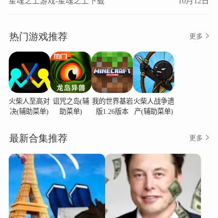
星魂之上游戏-星魂之上下载
10月12日
热门游戏推荐
更多
火柴人至高对
诅咒之岛(辅
我的世界基岩
火柴人战争遗
决(辅助菜单)
助菜单)
版1.26版本
产(辅助菜单)
最新合集推荐
更多