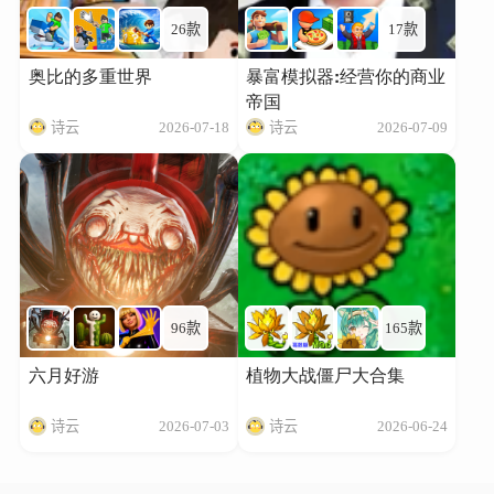
26款
17款
奥比的多重世界
暴富模拟器:经营你的商业
帝国
诗云
2026-07-18
诗云
2026-07-09
96款
165款
六月好游
植物大战僵尸大合集
诗云
2026-07-03
诗云
2026-06-24