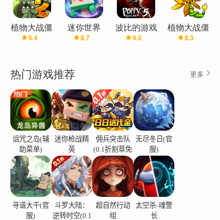
植物大战僵
迷你世界
波比的游戏
植物大战僵
8.4
8.7
9.0
8.3
尸2(辅助菜
时间·第五
尸融合版
单)
章
(无敌版)
热门游戏推荐
更多
诅咒之岛(辅
迷你枪战精
佣兵突击队
无尽冬日(官
助菜单)
英
(0.1折割草免
服)
费版)
寻道大千(官
斗罗大陆：
超自然行动
太空杀-魂警
服)
逆转时空(0.1
组
长