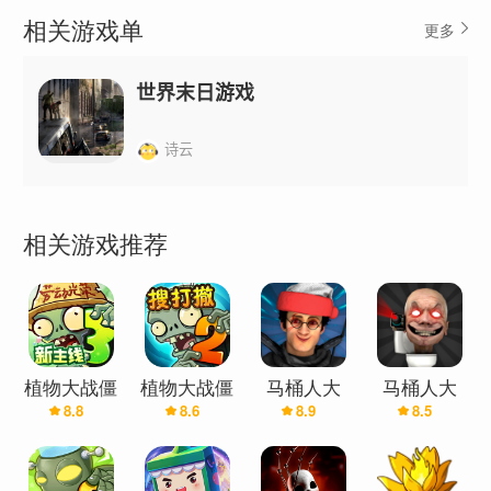
相关游戏单
更多
世界末日游戏
诗云
相关游戏推荐
植物大战僵
植物大战僵
马桶人大
马桶人大
8.8
8.6
8.9
8.5
尸3
尸2
战:开放世
战:开放世
界(辅助菜
界万圣节版
单)
(辅助菜单)