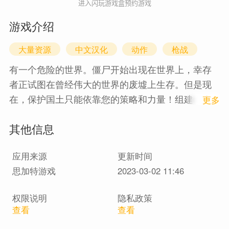
进入闪玩游戏盒预约游戏
游戏介绍
大量资源
中文汉化
动作
枪战
有一个危险的世界。僵尸开始出现在世界上，幸存
者正试图在曾经伟大的世界的废墟上生存。但是现
在，保护国土只能依靠您的策略和力量！组建一支
1
更多
强大的团队来对抗僵尸并守卫这片荒地中的最后一
其他信息
个家园。游戏玩法：-空闲游戏和无限升级！-多样的
策略和灵活的匹配。 -许多武器，防护装备和其他设
应用来源
更新时间
备-武器升级系统，可打造更强大的武器。-各种各样
思加特游戏
2023-03-02 11:46
的敌人对空闲游戏感兴趣的人不要错过它！等待您
体验轻松的僵尸世界
权限说明
隐私政策
查看
查看