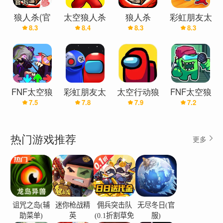
狼人杀(官
太空狼人杀
狼人杀
彩虹朋友太
8.3
8.4
8.3
8.3
服)
3D（联机
空狼人杀
版）
(辅助菜单)
FNF太空狼
彩虹朋友太
太空行动狼
FNF太空狼
7.5
7.8
7.9
7.2
人杀
空狼人杀
人杀
人杀V5
3D(最新版)
热门游戏推荐
更多
诅咒之岛(辅
迷你枪战精
佣兵突击队
无尽冬日(官
助菜单)
英
(0.1折割草免
服)