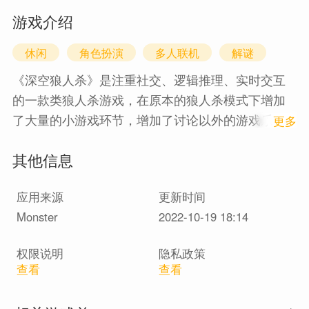
游戏介绍
休闲
角色扮演
多人联机
解谜
《深空狼人杀》是注重社交、逻辑推理、实时交互
的一款类狼人杀游戏，在原本的狼人杀模式下增加
了大量的小游戏环节，增加了讨论以外的游戏乐
1
更多
趣；同时，实时语音的系统方便玩家充分深入地交
其他信息
流。在这款游戏里，你可以扮演宇航员或者内鬼两
种身份。作为一名宇航员要维护太空基地的安全，
应用来源
更新时间
完成各种任务，躲避破坏者的伤害，保护太空基
Monster
2022-10-19 18:14
地。破坏者要混入宇航员的队伍，趁机破坏基地，
找到机会干掉宇航员，获得战胜大多数人的快感。
权限说明
隐私政策
除此之外，这款游戏有丰富的实时语音交流，可以
查看
查看
通过网络和不同地方的人一起合作，共同完成任
务；或者勾心斗角，充分利用智慧战胜别人。