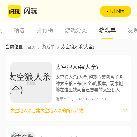
闪玩
打开闪玩
游戏单
页
精选
排行榜
游戏分类
发
当前位置：
首页
游戏单
太空狼人杀(大全)
太空狼人杀(大全)
太空狼人杀(大全)游戏合集包含了各
种太空狼人杀(大全)的版本，玩家能
够在这里找到自己想要的太空狼人杀
(大全)版本，闪玩游戏盒子为了让玩
发布时间：2022-12-31 21:50
家能够有更好的游戏体验，这里收集
了更多不同的太空狼人杀(大全)版本
太空狼人杀合集
太空狼人杀的所有游戏
资源。
太空狼人杀与火柴人战争遗产
太空狼人杀所有游戏
太空狼人杀系列
太空狼人杀加语音包和好游戏
太空狼人杀所有游戏
经典太空狼人杀游戏
太空狼人杀手机版
太空狼人杀20款
太空狼人杀大全