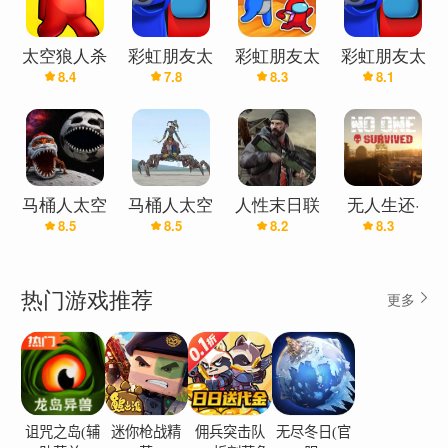
太空狼人杀
彩虹朋友太
彩虹朋友太
彩虹朋友太
8.4
7.8
8.3
8.1
3D（联机
空狼人杀
空狼人杀
空狼人杀
版）
3D(最新版)
(旧版)
3D版
马桶人太空
马桶人太空
人性末日联
无人生还·
8.5
8.5
8.2
8.3
沙盒中文版
沙盒中文版
机版
联机版
(辅助菜单)
(盖瑞模组)
热门游戏推荐
更多
诅咒之岛(辅
迷你枪战精
佣兵突击队
无尽冬日(官